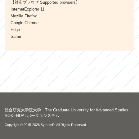
【対応ブラウザ Supported browsers】
InternetExplorer 11
Mozilla Firefox
Google Chrome
Edge
Safari
総合研究大学院大学 The Graduate University for Advanced Studies,
SOKENDAI
ポータルシステム
Copyright © 2015-2026 SystemD. All Rights Reserved.